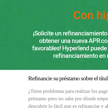
Con hi
¡Solicite un refinanciamiento
obtener una nueva APR co
favorables! Hyperlend puede 
refinanciamiento en
Refinancie su préstamo sobre el tít
¿Tiene problemas para realizar los pag
préstamo pero no sabe por dónde empez
descubrir lo fácil que es refinanciar y