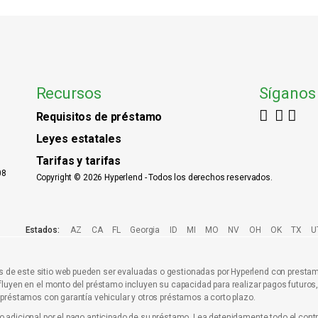
Recursos
Síganos
Requisitos de préstamo
Leyes estatales
Tarifas y tarifas
08
Copyright © 2026 Hyperlend - Todos los derechos reservados.
Estados:
AZ
CA
FL
Georgia
ID
MI
MO
NV
OH
OK
TX
U
s de este sitio web pueden ser evaluadas o gestionadas por Hyperlend con prestam
nfluyen en el monto del préstamo incluyen su capacidad para realizar pagos futuros
s préstamos con garantía vehicular y otros préstamos a corto plazo.
go adicional por el pago anticipado de su préstamo. Lea detenidamente todo el con