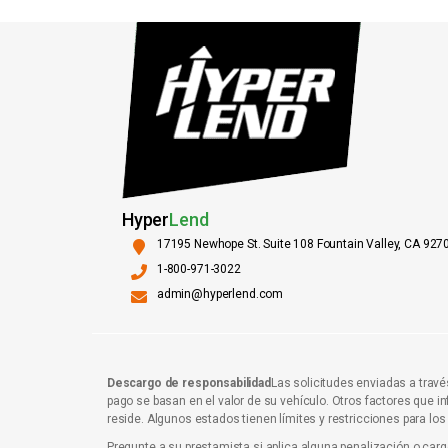
Hyper
Lend
17195 Newhope St. Suite 108 Fountain Valley, CA 927
1-800-971-3022
admin@hyperlend.com
Descargo de responsabilidad
Las solicitudes enviadas a travé
pago se basan en el valor de su vehículo. Otros factores que i
reside. Algunos estados tienen límites y restricciones para lo
Pregunte a su prestamista si aplica alguna penalización o car