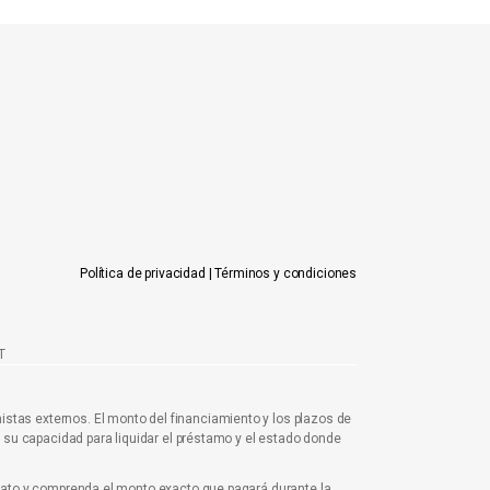
Política de privacidad
|
Términos y condiciones
T
istas externos. El monto del financiamiento y los plazos de
, su capacidad para liquidar el préstamo y el estado donde
trato y comprenda el monto exacto que pagará durante la